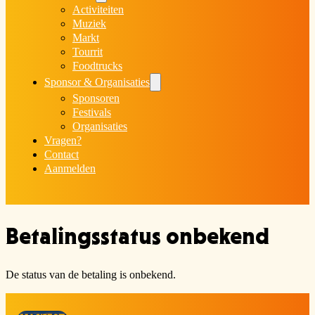
Activiteiten
Muziek
Markt
Tourrit
Foodtrucks
Sponsor & Organisaties
Sponsoren
Festivals
Organisaties
Vragen?
Contact
Aanmelden
Betalingsstatus onbekend
De status van de betaling is onbekend.